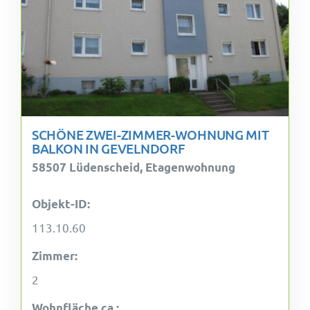
SCHÖNE ZWEI-ZIMMER-WOHNUNG MIT
BALKON IN GEVELNDORF
58507 Lüdenscheid, Etagenwohnung
Objekt-ID:
113.10.60
Zimmer:
2
Wohnfläche ca.: