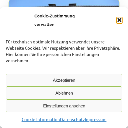
Cookie-Zustimmung
verwalten
Für technisch optimale Nutzung verwendet unsere
Webseite Cookies. Wir respektieren aber Ihre Privatsphäre.
Hier können Sie Ihre persönlichen Einstellungen
vornehmen.
Akzeptieren
DREI-ZIMMER-WOHNUNG MIT BALKON,
Ablehnen
PARKSTRASSE-BRÜGGE
58515 Lüdenscheid, Etagenwohnung
Einstellungen ansehen
Objekt-ID:
Cookie-Information
Datenschutz
Impressum
125.1.1