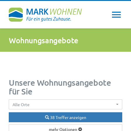
Zum
Inhalt
Tog
springen
Nav
Über uns
Wohnungsangebote
Wohntipps
Aktuelles
Unsere Wohnungsangebote
für Sie
Newsletter
Alle Orte
Service
38 Treffer anzeigen
mehr Optionen