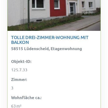
TOLLE DREI-ZIMMER-WOHNUNG MIT
BALKON
58515 Lüdenscheid, Etagenwohnung
Objekt-ID:
125.7.33
Zimmer:
3
Wohnfläche ca.:
63 m²