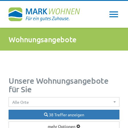
Zum
Inhalt
Tog
springen
Nav
Über uns
Wohnungsangebote
Wohntipps
Aktuelles
Unsere Wohnungsangebote
für Sie
Newsletter
Alle Orte
Service
38 Treffer anzeigen
mehr Optionen