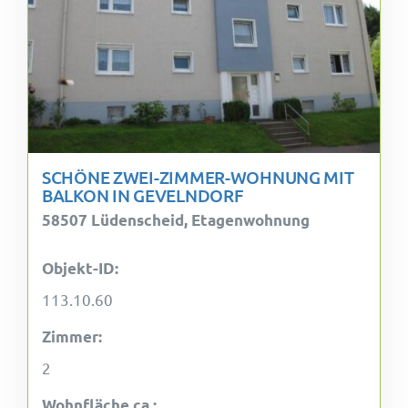
SCHÖNE ZWEI-ZIMMER-WOHNUNG MIT
BALKON IN GEVELNDORF
58507 Lüdenscheid, Etagenwohnung
Objekt-ID:
113.10.60
Zimmer:
2
Wohnfläche ca.: