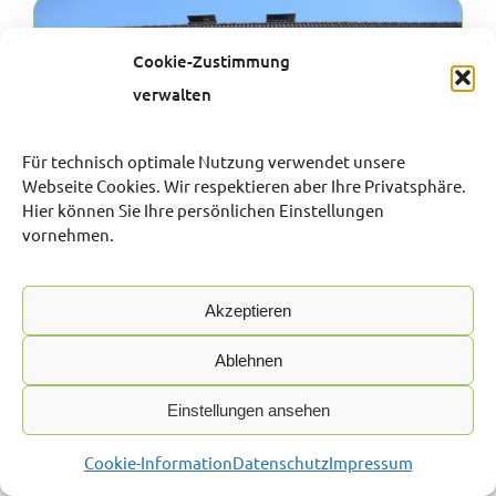
Cookie-Zustimmung
verwalten
Für technisch optimale Nutzung verwendet unsere
Webseite Cookies. Wir respektieren aber Ihre Privatsphäre.
Hier können Sie Ihre persönlichen Einstellungen
vornehmen.
Akzeptieren
DREI-ZIMMER-WOHNUNG MIT BALKON,
Ablehnen
PARKSTRASSE-BRÜGGE
58515 Lüdenscheid, Etagenwohnung
Einstellungen ansehen
Objekt-ID:
Cookie-Information
Datenschutz
Impressum
125.1.1