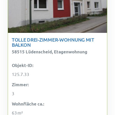
TOLLE DREI-ZIMMER-WOHNUNG MIT
BALKON
58515 Lüdenscheid, Etagenwohnung
Objekt-ID:
125.7.33
Zimmer:
3
Wohnfläche ca.:
63 m²