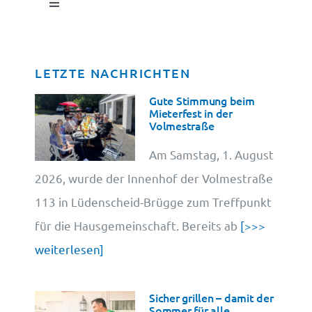
Toggle
Navigation
Impressum
LETZTE NACHRICHTEN
Datenschutz
Gute Stimmung beim
Mieterfest in der
Volmestraße
Cookie-Information
Am Samstag, 1. August
2026, wurde der Innenhof der Volmestraße
113 in Lüdenscheid-Brügge zum Treffpunkt
für die Hausgemeinschaft. Bereits ab
[>>>
weiterlesen]
Sicher grillen – damit der
Sommer für alle