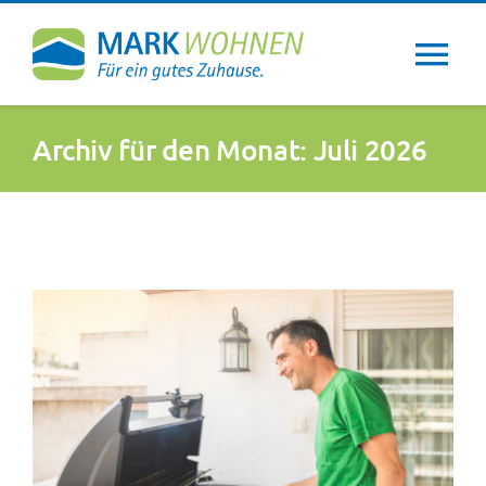
Zum
Inhalt
Tog
springen
Nav
Über uns
Archiv für den Monat:
Juli 2026
Wohntipps
Aktuelles
Newsletter
Service