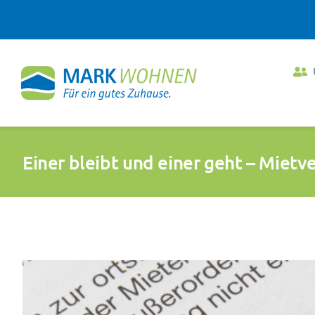
Zum
Inhalt
springen
Einer bleibt und einer geht – Miet
Zeige
grösseres