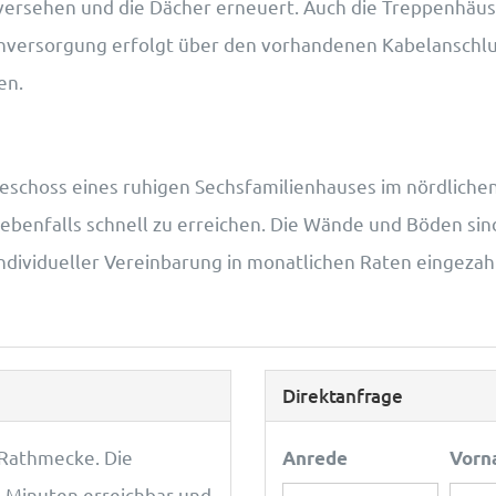
rsehen und die Dächer erneuert. Auch die Treppenhäuse
ehversorgung erfolgt über den vorhandenen Kabelanschlu
en.
schoss eines ruhigen Sechsfamilienhauses im nördlichen 
t ebenfalls schnell zu erreichen. Die Wände und Böden s
ndividueller Vereinbarung in monatlichen Raten eingezah
Direktanfrage
 Rathmecke. Die
Anrede
Vorn
 Minuten erreichbar und