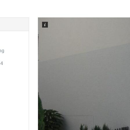
ng
14