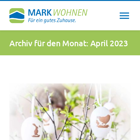
Zum
Inhalt
Tog
springen
Nav
Über uns
Archiv für den Monat:
April 2023
Wohntipps
Aktuelles
Newsletter
Service