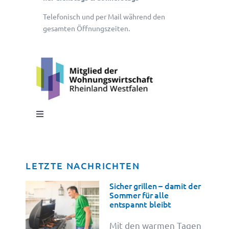
Telefonisch und per Mail während den
gesamten Öffnungszeiten.
Toggle
Navigation
Impressum
LETZTE NACHRICHTEN
Datenschutz
Sicher grillen – damit der
Sommer für alle
entspannt bleibt
Cookie-Information
Mit den warmen Tagen