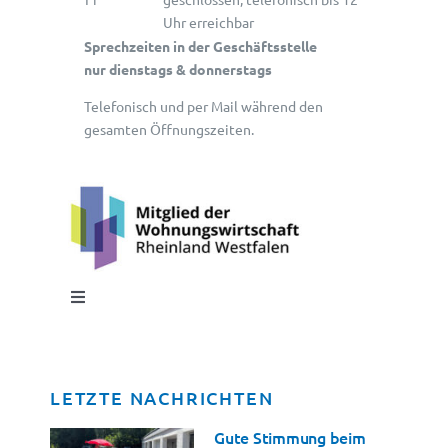
Uhr erreichbar
Sprechzeiten in der Geschäftsstelle
nur dienstags & donnerstags
Telefonisch und per Mail während den
gesamten Öffnungszeiten.
Toggle
Navigation
Impressum
LETZTE NACHRICHTEN
Datenschutz
Gute Stimmung beim