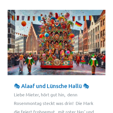
🎭 Alaaf und Lünsche Hallü 🎭
Liebe Mieter, hört gut hin, denn
Rosenmontag steckt was drin! Die Mark
die feiert frohgemut, mit roter Nas' und