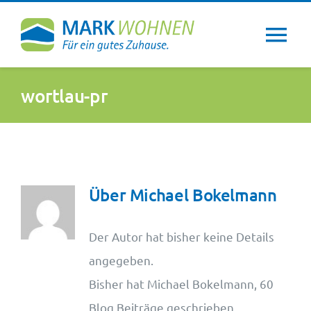
Zum
Inhalt
Tog
springen
Nav
Über uns
wortlau-pr
Wohntipps
Aktuelles
Über
Michael Bokelmann
Newsletter
Der Autor hat bisher keine Details
angegeben.
Service
Bisher hat Michael Bokelmann, 60
Blog Beiträge geschrieben.