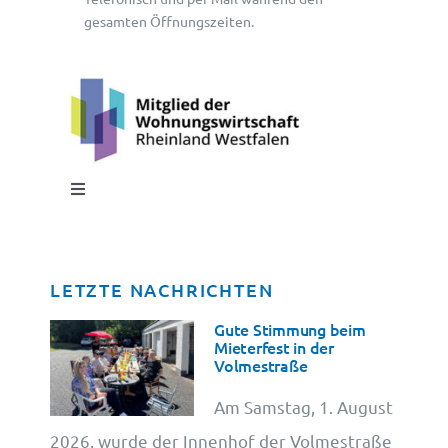
gesamten Öffnungszeiten.
Toggle
Navigation
Impressum
LETZTE NACHRICHTEN
Datenschutz
Gute Stimmung beim
Mieterfest in der
Volmestraße
Cookie-Information
Am Samstag, 1. August
2026, wurde der Innenhof der Volmestraße