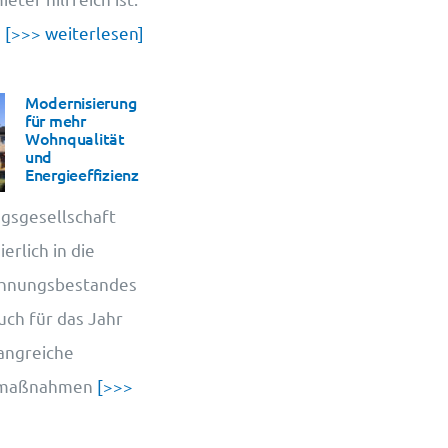
u
[>>> weiterlesen]
Modernisierung
für mehr
Wohnqualität
und
Energieeffizienz
gsgesellschaft
erlich in die
ohnungsbestandes
uch für das Jahr
angreiche
smaßnahmen
[>>>