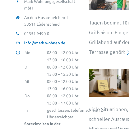
Mark Wohnungsgesellschaft
mbH
An den Husareneichen 1
Tagen beginnt für
58511 Lüdenscheid
Grillsaison. Ein g
02351 9490-0
Grillabend auf d
info@mark-wohnen.de
Terrasse gehört
[
Mo
08.00 – 12.00 Uhr
13.00 – 16.00 Uhr
Di
08.00 – 12.00 Uhr
13.00 – 15.30 Uhr
Mi
08.00 – 12.00 Uhr
13.00 – 16.00 Uhr
Do
08.00 – 12.00 Uhr
13.00 – 17.00 Uhr
viele Situationen,
Fr
geschlossen, telefonisch bis 12
Uhr erreichbar
schneller Austau
Sprechzeiten in der
Mietern und Vermie