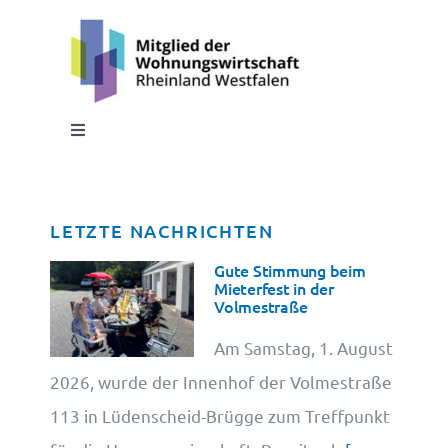
Toggle
Navigation
Impressum
LETZTE NACHRICHTEN
Datenschutz
Gute Stimmung beim
Mieterfest in der
Volmestraße
Cookie-Information
Am Samstag, 1. August
2026, wurde der Innenhof der Volmestraße
113 in Lüdenscheid-Brügge zum Treffpunkt