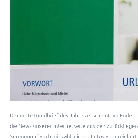
Der erste Rundbrief des Jahres erscheint am Ende de
die News unserer Internetseite aus den zurückliege
Sprengung“ auch mit zahlreichen Fotos angereichert,