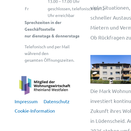
13.00 – 17.00 Uhr
viele Situationen,
Fr
geschlossen, telefonisch bis 12
Uhr erreichbar
schneller Austau
Sprechzeiten in der
Mietern und Vermie
Geschäftsstelle
nur dienstags & donnerstags
Ob Rückfragen z
Telefonisch und per Mail
während den
gesamten Öffnungszeiten.
Die Mark Wohnun
investiert kontinui
Impressum
Datenschutz
Cookie-Information
Zukunft ihres W
in Lüdenscheid. A
2026 stehen umf