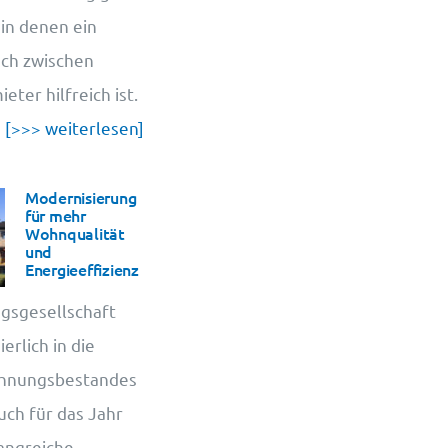
 in denen ein
sch zwischen
ter hilfreich ist.
u
[>>> weiterlesen]
Modernisierung
für mehr
Wohnqualität
und
Energieeffizienz
gsgesellschaft
erlich in die
ohnungsbestandes
uch für das Jahr
angreiche