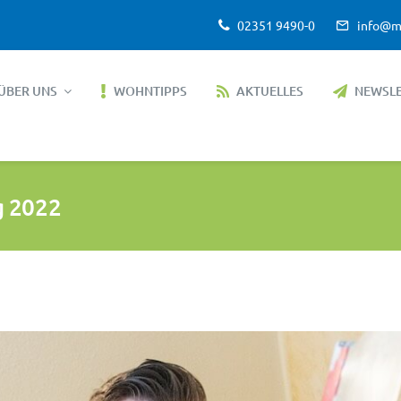
02351 9490-0
info@m
ÜBER UNS
WOHNTIPPS
AKTUELLES
NEWSL
g 2022