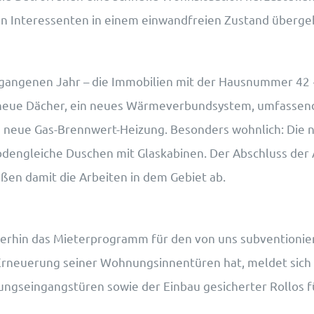
en Interessenten in einem einwandfreien Zustand überge
ergangenen Jahr – die Immobilien mit der Hausnummer 42 +
neue Dächer, ein neues Wärmeverbundsystem, umfassend
e neue Gas-Brennwert-Heizung. Besonders wohnlich: Die
ngleiche Duschen mit Glaskabinen. Der Abschluss der A
eßen damit die Arbeiten in dem Gebiet ab.
terhin das Mieterprogramm für den von uns subventionier
rneuerung seiner Wohnungsinnentüren hat, meldet sich g
ngseingangstüren sowie der Einbau gesicherter Rollos fü