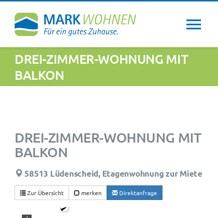
Zum
Inhalt
Tog
springen
Nav
DREI-ZIMMER-WOHNUNG MIT
Über uns
BALKON
Wohntipps
Aktuelles
DREI-ZIMMER-WOHNUNG MIT
BALKON
Newsletter
58513 Lüdenscheid, Etagenwohnung zur Miete
Service
Zur Übersicht
merken
Direktanfrage