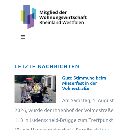
Toggle
Navigation
Impressum
LETZTE NACHRICHTEN
Datenschutz
Gute Stimmung beim
Mieterfest in der
Volmestraße
Cookie-Information
Am Samstag, 1. August
2026, wurde der Innenhof der Volmestraße
113 in Lüdenscheid-Brügge zum Treffpunkt
für die Hausgemeinschaft. Bereits ab
[>>>