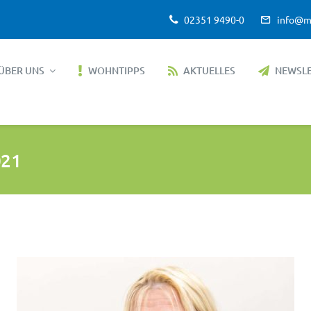
02351 9490-0
info@m
ÜBER UNS
WOHNTIPPS
AKTUELLES
NEWSL
021