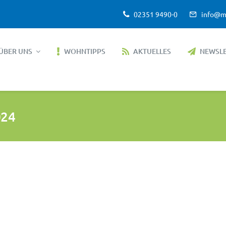
02351 9490-0
info@m
ÜBER UNS
WOHNTIPPS
AKTUELLES
NEWSL
024