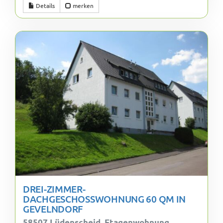
Details
merken
DREI-ZIMMER-
DACHGESCHOSSWOHNUNG 60 QM IN
GEVELNDORF
58507 Lüdenscheid, Etagenwohnung