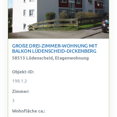
GROßE DREI-ZIMMER-WOHNUNG MIT
BALKON LÜDENSCHEID-DICKENBERG
58513 Lüdenscheid, Etagenwohnung
Objekt-ID:
198.1.2
Zimmer:
3
Wohnfläche ca.: