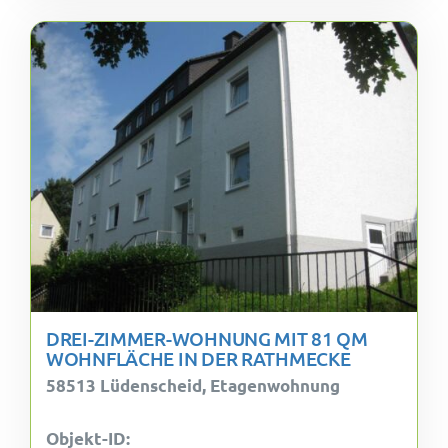
DREI-ZIMMER-WOHNUNG MIT 81 QM
WOHNFLÄCHE IN DER RATHMECKE
58513 Lüdenscheid, Etagenwohnung
Objekt-ID: