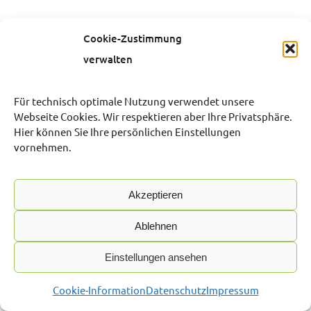
Cookie-Zustimmung
38 Ergebnisse
verwalten
Neueste zuerst
Für technisch optimale Nutzung verwendet unsere
Immobiliendaten-Import und Darstellung für
Webseite Cookies. Wir respektieren aber Ihre Privatsphäre.
WordPress: WP-ImmoMakler
Hier können Sie Ihre persönlichen Einstellungen
vornehmen.
Akzeptieren
Ablehnen
KONTAKT
Einstellungen ansehen
Cookie-Information
Datenschutz
Impressum