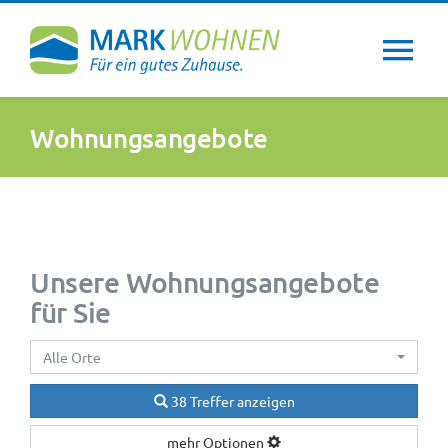
Zum
Inhalt
Tog
springen
Nav
Über uns
Wohnungsangebote
Wohntipps
Aktuelles
Unsere Wohnungsangebote
für Sie
Newsletter
Alle Orte
Service
38 Treffer anzeigen
mehr Optionen