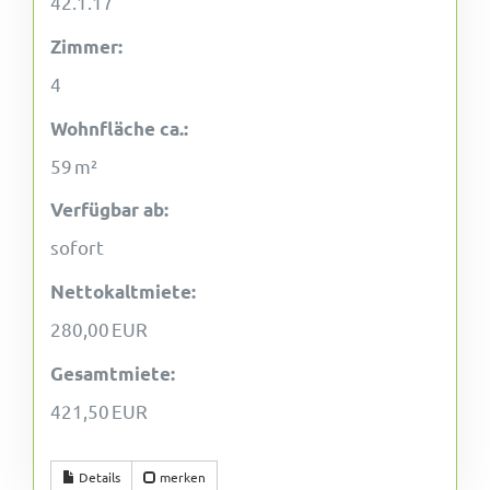
42.1.17
Zimmer:
4
Wohnfläche ca.:
59 m²
Verfügbar ab:
sofort
Nettokaltmiete:
280,00 EUR
Gesamtmiete:
421,50 EUR
Details
merken