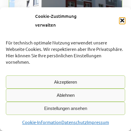
Cookie-Zustimmung
verwalten
Für technisch optimale Nutzung verwendet unsere
Webseite Cookies. Wir respektieren aber Ihre Privatsphäre.
GROßE DREI-ZIMMER-WOHNUNG MIT
Hier können Sie Ihre persönlichen Einstellungen
BALKON LÜDENSCHEID-DICKENBERG
vornehmen.
58513 Lüdenscheid, Etagenwohnung
Akzeptieren
Objekt-ID:
198.1.2
Ablehnen
Zimmer:
Einstellungen ansehen
3
Cookie-Information
Datenschutz
Impressum
Wohnfläche ca.: