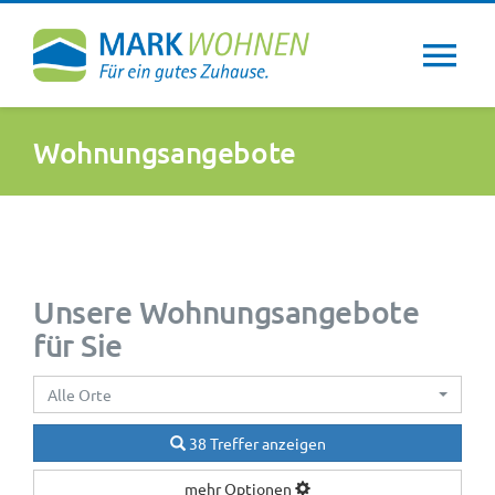
Zum
Inhalt
Tog
springen
Nav
Über uns
Wohnungsangebote
Wohntipps
Aktuelles
Unsere Wohnungsangebote
für Sie
Newsletter
Alle Orte
Service
38 Treffer anzeigen
mehr Optionen