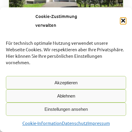
Cookie-Zustimmung
DREI-ZIMMER-WOHNUNG MIT BALKON,
verwalten
PARKSTRASSE-BRÜGGE
58515 Lüdenscheid, Etagenwohnung
Für technisch optimale Nutzung verwendet unsere
Webseite Cookies. Wir respektieren aber Ihre Privatsphäre.
Objekt-ID:
Hier können Sie Ihre persönlichen Einstellungen
vornehmen.
125.1.1
Zimmer:
Akzeptieren
3
Ablehnen
Wohnfläche ca.:
62 m²
Einstellungen ansehen
Verfügbar ab:
Cookie-Information
Datenschutz
Impressum
01.09.2026