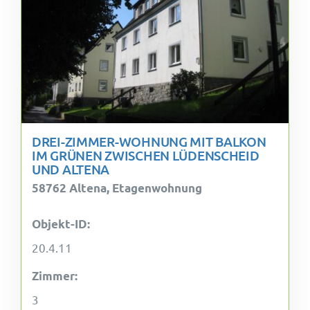
DREI-ZIMMER-WOHNUNG MIT BALKON
IM GRÜNEN ZWISCHEN LÜDENSCHEID
UND ALTENA
58762 Altena, Etagenwohnung
Objekt-ID:
20.4.11
Zimmer:
3