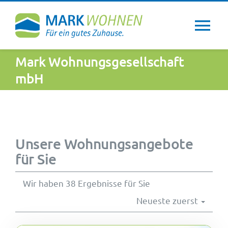
Zum
Inhalt
Tog
springen
Nav
Mark Wohnungsgesellschaft
Über uns
mbH
Wohntipps
Aktuelles
Unsere Wohnungsangebote
für Sie
Newsletter
Wir haben 38 Ergebnisse für Sie
Neueste zuerst
Service